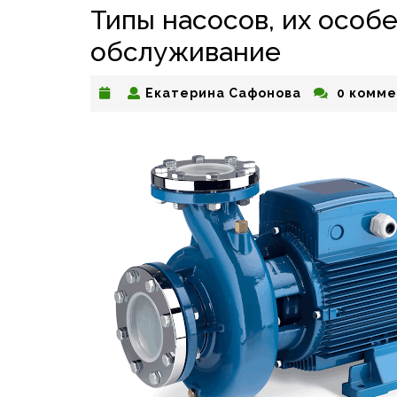
Типы насосов, их особ
обслуживание
Екатерина
Екатерина Сафонова
0 комме
Сафонова