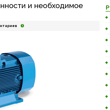
енности и необходимое
Р
нтариев