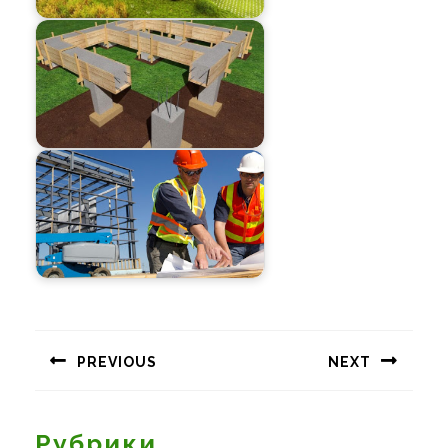
Навигация
по
PREVIOUS
NEXT
записям
Предыдущая
Следующая
запись:
запись:
Рубрики