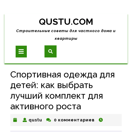
Skip
QUSTU.COM
to
content
Строительные советы для частного дома и
квартиры
Open
Button
Спортивная одежда для
детей: как выбрать
лучший комплект для
активного роста
qustu
qustu
0 комментариев