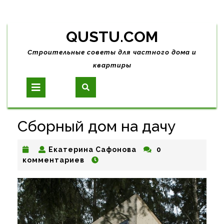
Skip
QUSTU.COM
to
content
Строительные советы для частного дома и
квартиры
Open
Button
Сборный дом на дачу
Екатерина
Екатерина Сафонова
0
Сафонова
комментариев