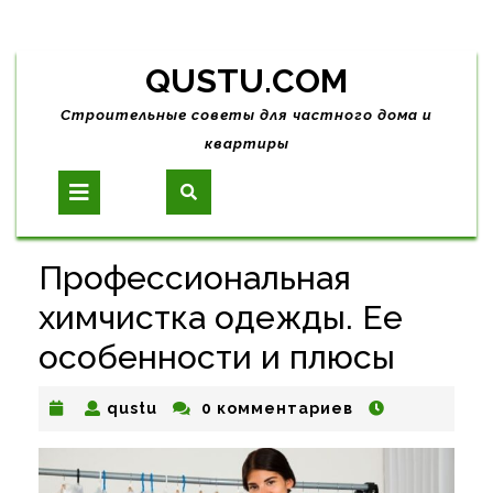
Skip
QUSTU.COM
to
content
Строительные советы для частного дома и
квартиры
Open
Button
Профессиональная
химчистка одежды. Ее
особенности и плюсы
qustu
qustu
0 комментариев