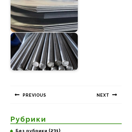
Навигация
по
PREVIOUS
NEXT
записям
Предыдущая
Следующая
запись:
запись:
Рубрики
(231)
Без рубрики