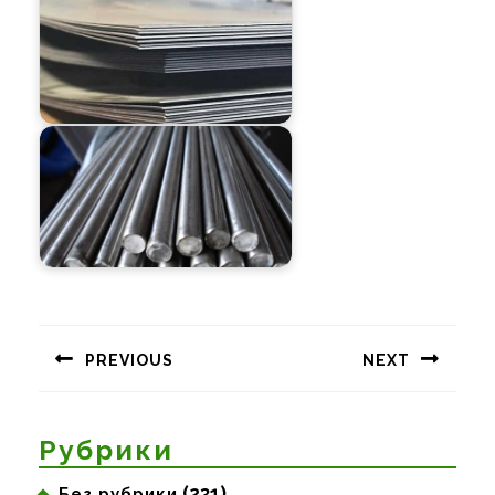
Навигация
по
PREVIOUS
NEXT
записям
Предыдущая
Следующая
запись:
запись:
Рубрики
(231)
Без рубрики