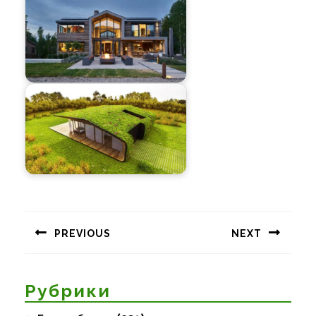
Навигация
по
PREVIOUS
NEXT
записям
Предыдущая
Следующая
запись:
запись:
Рубрики