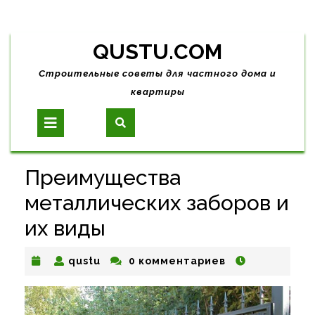
Skip
QUSTU.COM
to
content
Строительные советы для частного дома и
квартиры
Open
Button
Преимущества
металлических заборов и
их виды
qustu
qustu
0 комментариев