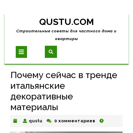
Skip
QUSTU.COM
to
content
Строительные советы для частного дома и
квартиры
Open
Button
Почему сейчас в тренде
итальянские
декоративные
материалы
qustu
qustu
0 комментариев