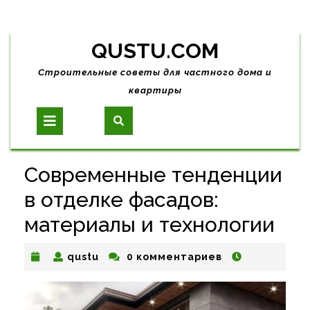
Skip
QUSTU.COM
to
content
Строительные советы для частного дома и
квартиры
Open
Button
Современные тенденции
в отделке фасадов:
материалы и технологии
qustu
qustu
0 комментариев