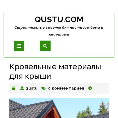
Skip
QUSTU.COM
to
content
Строительные советы для частного дома и
квартиры
Open
Button
Кровельные материалы
для крыши
qustu
qustu
0 комментариев