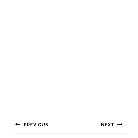
Навигация
по
PREVIOUS
NEXT
записям
Предыдущая
Следующая