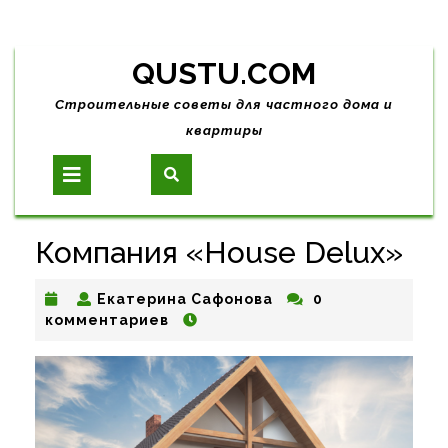
Skip
QUSTU.COM
to
content
Строительные советы для частного дома и
квартиры
Open
Button
Компания «House Delux»
Екатерина
Екатерина Сафонова
0
Сафонова
комментариев