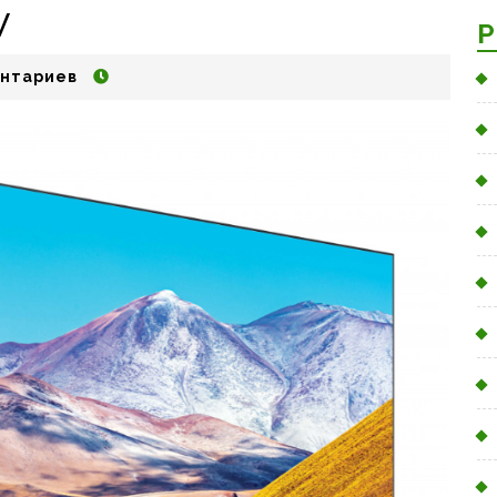
V
Р
нтариев