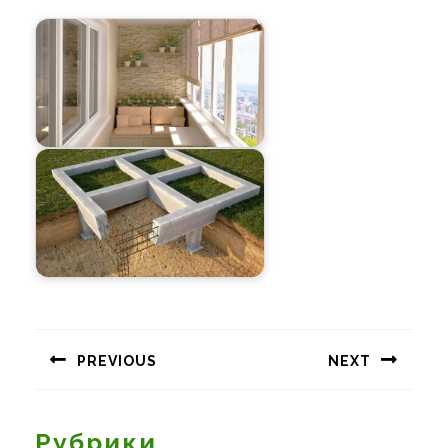
Навигация
по
PREVIOUS
NEXT
записям
Предыдущая
Следующая
запись:
запись:
Рубрики