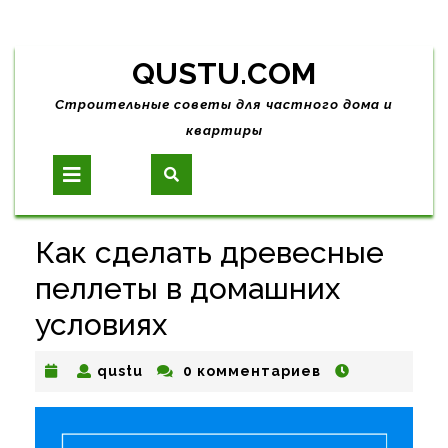
Skip
QUSTU.COM
to
content
Строительные советы для частного дома и
квартиры
Open
Button
Как сделать древесные
пеллеты в домашних
условиях
qustu
qustu
0 комментариев