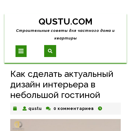
Skip
QUSTU.COM
to
content
Строительные советы для частного дома и
квартиры
Open
Button
Как сделать актуальный
дизайн интерьера в
небольшой гостиной
qustu
qustu
0 комментариев