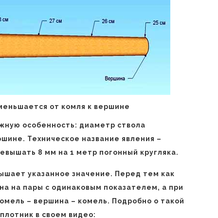
меньшается от комля к вершине
жную особенность: диаметр ствола
ршине. Техническое название явления –
евышать 8 мм на 1 метр погонный кругляка.
вышает указанное значение. Перед тем как
на на пары с одинаковым показателем, а при
омель – вершина – комель. Подробно о такой
плотник в своем видео: