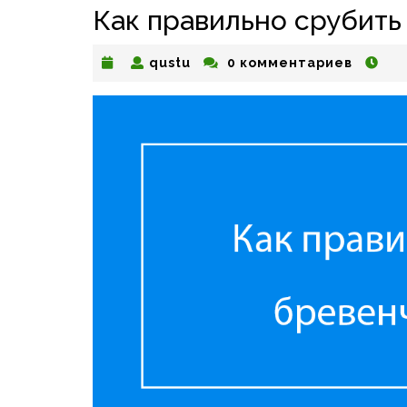
Как правильно срубит
qustu
qustu
0 комментариев