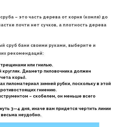
руба – это часть дерева от корня (комля) до
частке почти нет сучков, а плотность дерева
й сруб бани своими руками, выберите и
ших рекомендаций:
 трещинами или гнилью.
й кругляк. Диаметр пиловочника должен
чета коры).
х пиломатериал зимней рубки, поскольку в этой
противостоящих гниению.
нструментом – скобелем, он меньше всего
уть 3—4 дня, иначе вам придется чертить линии
 весьма неудобно.