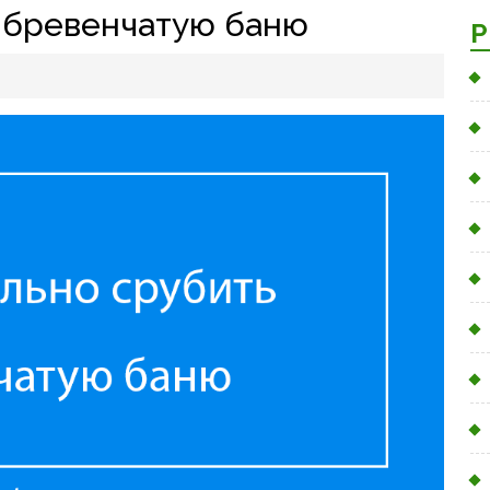
ь бревенчатую баню
Р