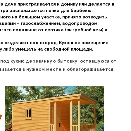
на даче пристраивается к домику или делается в
утри располагается печка для барбекю.
ного на большом участке, принято возводить
ациями – газоснабжением, водопроводом,
агать подальше от септика (выгребной ямы) и
но выделяют под огород. Кухонное помещение
у либо умещать на свободной площади.
под кухню деревянную бытовку, оставшуюся от
ливается в нужном месте и облагораживается,