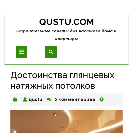
Skip
QUSTU.COM
to
content
Строительные советы для частного дома и
квартиры
Open
Button
Достоинства глянцевых
натяжных потолков
qustu
qustu
0 комментариев