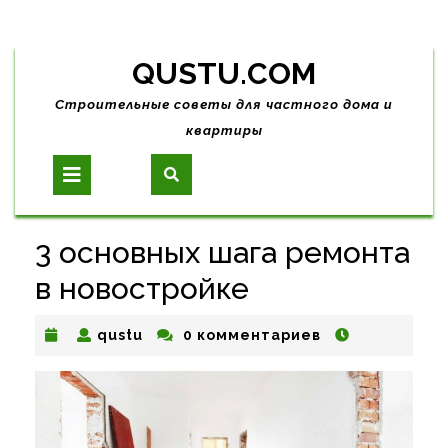
Skip
QUSTU.COM
to
content
Строительные советы для частного дома и
квартиры
Open
Button
3 основных шага ремонта
в новостройке
qustu
qustu
0 комментариев