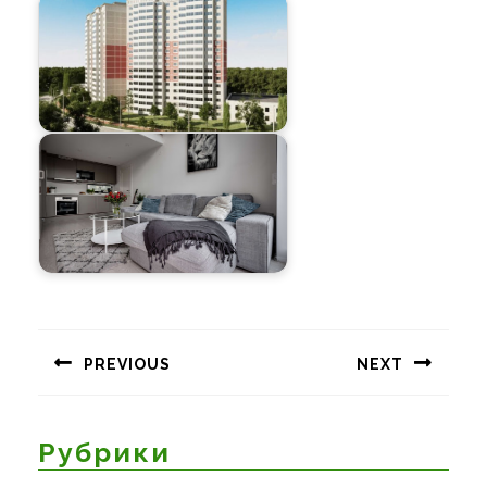
Навигация
по
PREVIOUS
NEXT
записям
Предыдущая
Следующая
запись:
запись:
Рубрики