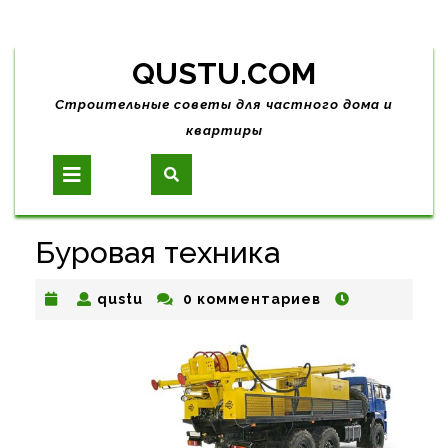
Skip
QUSTU.COM
to
content
Строительные советы для частного дома и
квартиры
Open
Button
Буровая техника
qustu
qustu
0 комментариев