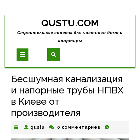
Skip
QUSTU.COM
to
content
Строительные советы для частного дома и
квартиры
Open
Button
Бесшумная канализация
и напорные трубы НПВХ
в Киеве от
производителя
qustu
qustu
0 комментариев