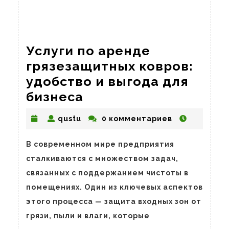
Услуги по аренде
грязезащитных ковров:
удобство и выгода для
Услуги
бизнеса
по
qustu
qustu
0 комментариев
аренде
грязезащитных
В современном мире предприятия
ковров:
сталкиваются с множеством задач,
удобство
связанных с поддержанием чистоты в
и
помещениях. Один из ключевых аспектов
выгода
этого процесса — защита входных зон от
для
грязи, пыли и влаги, которые