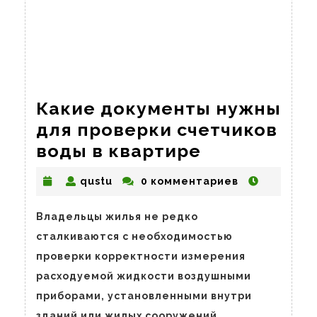
Какие документы нужны
для проверки счетчиков
Какие
воды в квартире
документы
qustu
qustu
0 комментариев
нужны
для
Владельцы жилья не редко
проверки
сталкиваются с необходимостью
счетчиков
проверки корректности измерения
воды
расходуемой жидкости воздушными
в
приборами, установленными внутри
зданий или жилых сооружений.