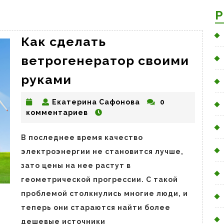
Р
Как сделать
ветрогенератор своими
Как
руками
сделать
Екатерина
Екатерина Сафонова
0
ветрогенератор
Сафонова
комментариев
своими
руками
В последнее время качество
электроэнергии не становится лучше,
зато цены на нее растут в
геометрической прогрессии. С такой
проблемой столкнулись многие люди, и
теперь они стараются найти более
дешевые источники