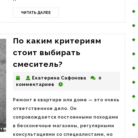
ЧИТАТЬ
ЧИТАТЬ ДАЛЕЕ
ДАЛЕЕ
По каким критериям
стоит выбирать
По
смеситель?
каким
Екатерина
Екатерина Сафонова
0
критериям
Сафонова
комментариев
стоит
выбирать
Ремонт в квартире или доме — это очень
смеситель?
ответственное дело. Он
сопровождается постоянными походами
в бесконечные магазины, регулярными
консультациями со специалистами, но