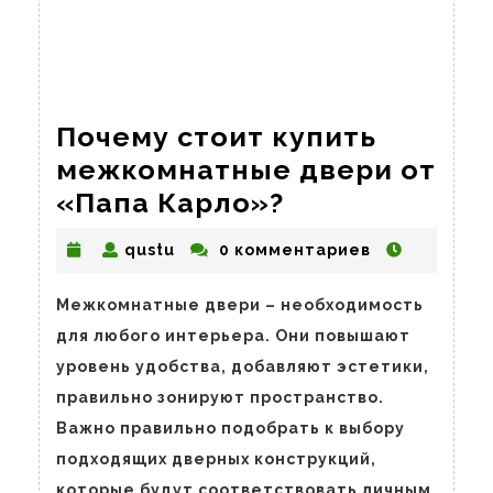
Почему стоит купить
межкомнатные двери от
Почему
«Папа Карло»?
стоит
qustu
qustu
0 комментариев
купить
межкомнатн
Межкомнатные двери – необходимость
двери
для любого интерьера. Они повышают
от
уровень удобства, добавляют эстетики,
«Папа
правильно зонируют пространство.
Карло»?
Важно правильно подобрать к выбору
подходящих дверных конструкций,
которые будут соответствовать личным