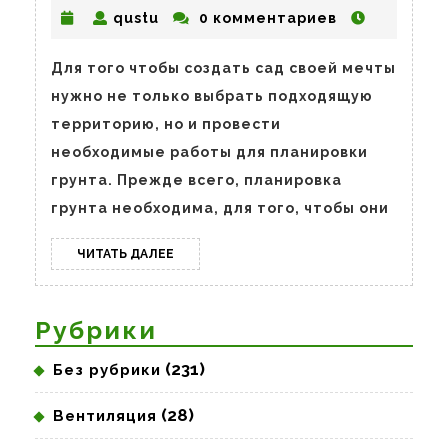
грунта
qustu
qustu
0 комментариев
для
сада.
Для того чтобы создать сад своей мечты
Этапы
нужно не только выбрать подходящую
проведен
территорию, но и провести
работ
необходимые работы для планировки
грунта. Прежде всего, планировка
грунта необходима, для того, чтобы они
ЧИТАТЬ
ЧИТАТЬ ДАЛЕЕ
ДАЛЕЕ
Рубрики
(231)
Без рубрики
(28)
Вентиляция