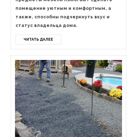
предмета
из
помещение уютным и комфортным, а
эпоксидной
также, способны подчеркнуть вкус и
статус владельца дома.
смолы
и
ЧИТАТЬ
ЧИТАТЬ ДАЛЕЕ
дерева
ДАЛЕЕ