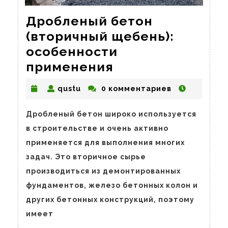
Дробленый бетон
(вторичный щебень):
особенности
Дробленый
применения
бетон
qustu
qustu
0 комментариев
(вторичный
щебень):
Дробленый бетон широко используется
особенности
в строительстве и очень активно
применения
применяется для выполнения многих
задач. Это вторичное сырье
производиться из демонтированных
фундаментов, железо бетонных колон и
других бетонных конструкций, поэтому
имеет