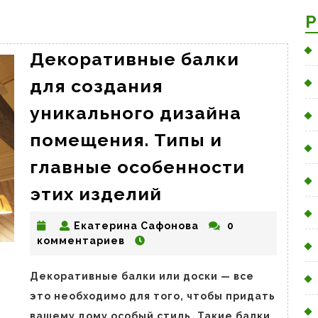
Р
Декоративные балки
для создания
уникального дизайна
помещения. Типы и
главные особенности
Декоративные
этих изделий
балки
Екатерина
Екатерина Сафонова
0
для
Сафонова
комментариев
создания
уникального
Декоративные балки или доски — все
дизайна
это необходимо для того, чтобы придать
помещения.
вашему дому особый стиль. Такие балки,