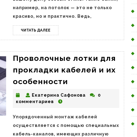
Типы
например, на потолок — это не только
и
красиво, но и практично. Ведь,
главные
ЧИТАТЬ
ЧИТАТЬ ДАЛЕЕ
особенности
ДАЛЕЕ
этих
изделий
Проволочные лотки для
прокладки кабелей и их
Проволочные
особенности
лотки
Екатерина
Екатерина Сафонова
0
для
Сафонова
комментариев
прокладки
кабелей
Упорядоченный монтаж кабелей
и
осуществляется с помощью специальных
их
кабель-каналов, имеющих различную