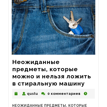
Неожиданные
предметы, которые
можно и нельзя ложить
Неожи
в стиральную машину
предм
qustu
qustu
0 комментариев
котор
можно
НЕОЖИДАННЫЕ ПРЕДМЕТЫ, КОТОРЫЕ