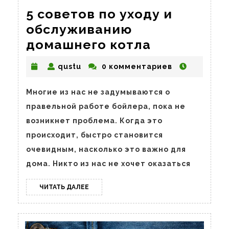
5 советов по уходу и
обслуживанию
5
домашнего котла
советов
qustu
qustu
0 комментариев
по
уходу
Многие из нас не задумываются о
и
правельной работе бойлера, пока не
обслужив
возникнет проблема. Когда это
домашнег
происходит, быстро становится
котла
очевидным, насколько это важно для
дома. Никто из нас не хочет оказаться
ЧИТАТЬ
ЧИТАТЬ ДАЛЕЕ
ДАЛЕЕ