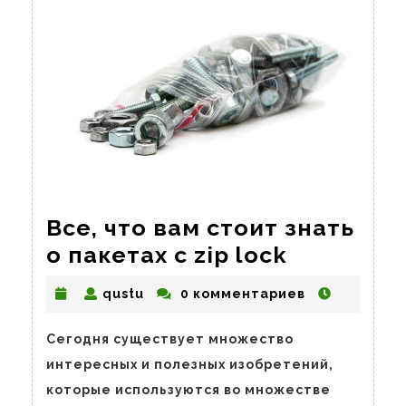
Все, что вам стоит знать
Все,
о пакетах с zip lock
что
qustu
qustu
0 комментариев
вам
стоит
Сегодня существует множество
знать
интересных и полезных изобретений,
о
которые используются во множестве