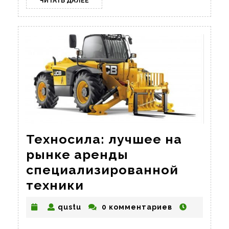
ЧИТАТЬ ДАЛЕЕ
ДАЛЕЕ
Техносила: лучшее на
рынке аренды
специализированной
Техносила:
техники
лучшее
qustu
qustu
0 комментариев
на