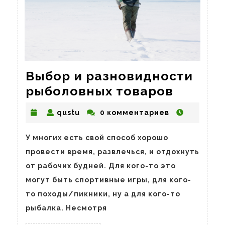
Выбор и разновидности
Выбор
рыболовных товаров
и
qustu
qustu
0 комментариев
разнов
рыболо
У многих есть свой способ хорошо
товаро
провести время, развлечься, и отдохнуть
от рабочих будней. Для кого-то это
могут быть спортивные игры, для кого-
то походы/пикники, ну а для кого-то
рыбалка. Несмотря