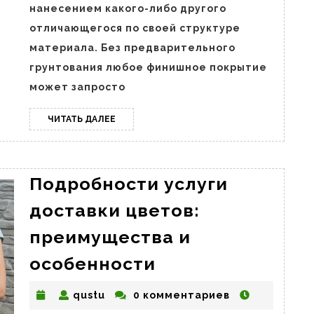
харак
нанесением какого-либо другого
свойс
отличающегося по своей структуре
материала. Без предварительного
грунтования любое финишное покрытие
может запросто
ЧИТАТЬ
ЧИТАТЬ ДАЛЕЕ
ДАЛЕЕ
Подробности услуги
доставки цветов:
преимущества и
Подробности
особенности
услуги
qustu
qustu
0 комментариев
доставки