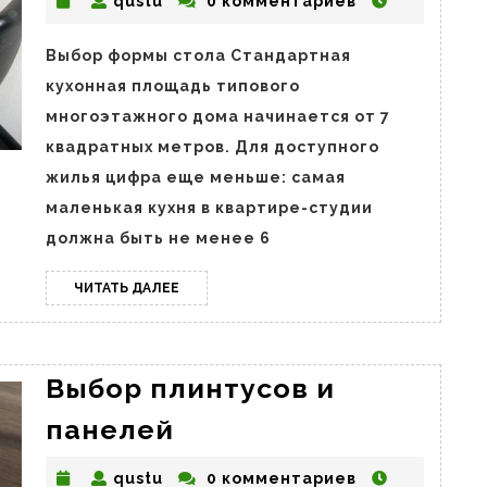
qustu
qustu
0 комментариев
кухонный
стол
Выбор формы стола Стандартная
для
кухонная площадь типового
маленькой
многоэтажного дома начинается от 7
кухни
квадратных метров. Для доступного
жилья цифра еще меньше: самая
маленькая кухня в квартире-студии
должна быть не менее 6
ЧИТАТЬ
ЧИТАТЬ ДАЛЕЕ
ДАЛЕЕ
Выбор плинтусов и
Выбор
панелей
плинтусов
qustu
qustu
0 комментариев
и