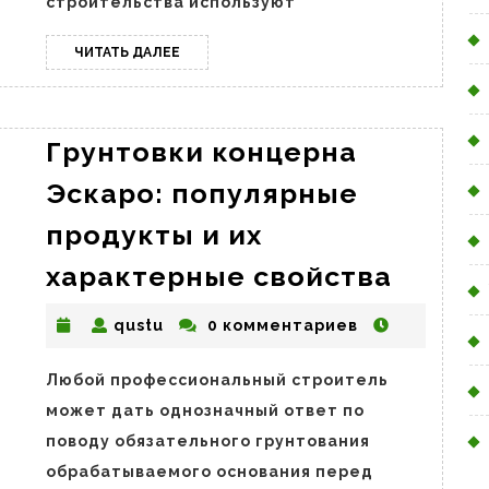
строительства используют
ЧИТАТЬ
ЧИТАТЬ ДАЛЕЕ
ДАЛЕЕ
Грунтовки концерна
Эскаро: популярные
продукты и их
Грунт
характерные свойства
конце
qustu
qustu
0 комментариев
Эскар
попул
Любой профессиональный строитель
проду
может дать однозначный ответ по
и
поводу обязательного грунтования
их
обрабатываемого основания перед