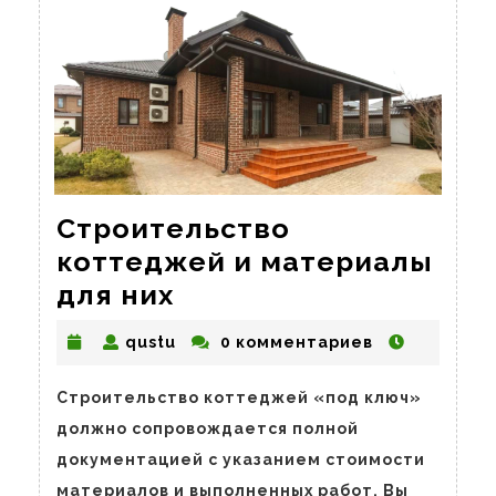
Строительство
коттеджей и материалы
Строительство
для них
коттеджей
qustu
qustu
0 комментариев
и
материалы
Строительство коттеджей «под ключ»
для
должно сопровождается полной
них
документацией с указанием стоимости
материалов и выполненных работ. Вы