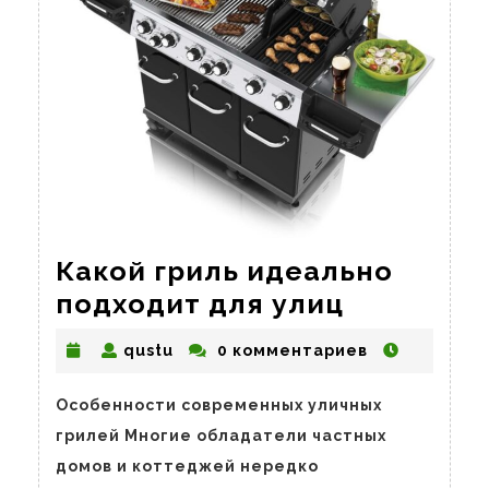
Какой гриль идеально
Какой
подходит для улиц
гриль
qustu
qustu
0 комментариев
идеально
подходит
Особенности современных уличных
для
грилей Многие обладатели частных
улиц
домов и коттеджей нередко