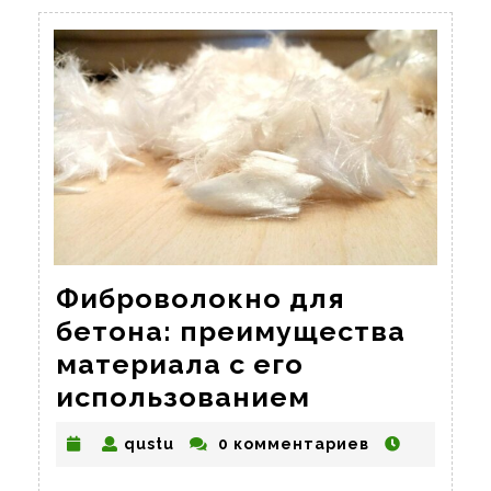
Фиброволокно для
бетона: преимущества
материала с его
Фиброволо
использованием
для
qustu
qustu
0 комментариев
бетона: