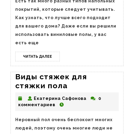
пола
Есть так много разных типов напольных
покрытий, которые следует учитывать.
Как узнать, что лучше всего подходит
для вашего дома? Даже если вы решили
использовать виниловые полы, у вас
есть еще
ЧИТАТЬ
ЧИТАТЬ ДАЛЕЕ
ДАЛЕЕ
Виды стяжек для
Виды
стяжки пола
стяжек
Екатерина
Екатерина Сафонова
0
для
Сафонова
комментариев
стяжки
пола
Неровный пол очень беспокоит многих
людей, поэтому очень многие люди не