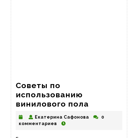
Советы по
использованию
Советы
винилового пола
по
Екатерина
Екатерина Сафонова
0
использов
Сафонова
комментариев
виниловог