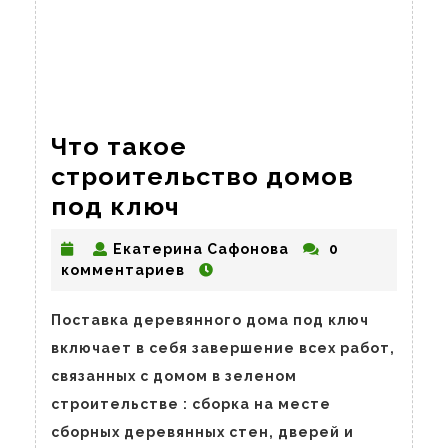
Что такое
строительство домов
Что
под ключ
такое
Екатерина
Екатерина Сафонова
0
строительство
Сафонова
комментариев
домов
под
Поставка деревянного дома под ключ
включает в себя завершение всех работ,
ключ
связанных с домом в зеленом
строительстве : сборка на месте
сборных деревянных стен, дверей и