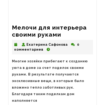
Мелочи для интерьера
Мелочи
своими руками
для
Екатерина
Екатерина Сафонова
0
интерьера
Сафонова
комментариев
своими
руками
Многие хозяйки прибегают к созданию
уюта в доме за счет поделок своими
руками. В результате получаются
эксклюзивные вещи, в которые было
вложено тепло заботливых рук.
Благодаря таким поделкам дом
наполняется