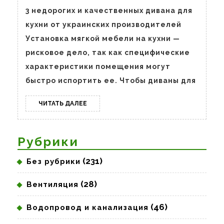
качественн
3 недорогих и качественных дивана для
дивана
кухни от украинских производителей
для
Установка мягкой мебели на кухни —
кухни
рисковое дело, так как специфические
от
характеристики помещения могут
украинских
быстро испортить ее. Чтобы диваны для
производи
ЧИТАТЬ
ЧИТАТЬ ДАЛЕЕ
ДАЛЕЕ
Рубрики
(231)
Без рубрики
(28)
Вентиляция
(46)
Водопровод и канализация