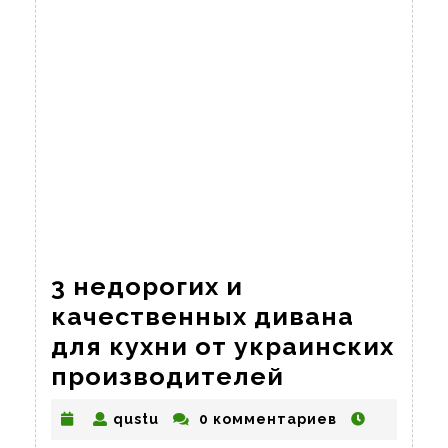
3 недорогих и
качественных дивана
для кухни от украинских
3
производителей
недорогих
qustu
qustu
0 комментариев
и