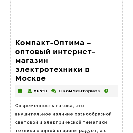
Компакт-Оптима –
оптовый интернет-
магазин
электротехники в
Компакт-
Москве
Оптима
qustu
qustu
0 комментариев
–
оптовый
Современность такова, что
интернет-
внушительное наличие разнообразной
магазин
световой и электрической тематики
электротехники
техники с одной стороны радует, а с