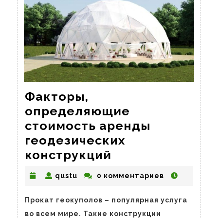
Факторы,
определяющие
стоимость аренды
геодезических
Факторы,
конструкций
определяющие
qustu
qustu
0 комментариев
стоимость
аренды
Прокат геокуполов – популярная услуга
геодезических
во всем мире. Такие конструкции