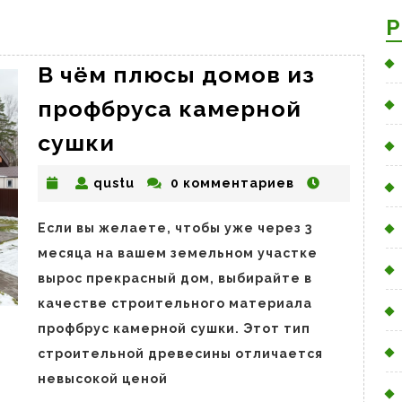
Р
В чём плюсы домов из
профбруса камерной
В
сушки
чём
qustu
qustu
0 комментариев
плюсы
домов
Если вы желаете, чтобы уже через 3
из
месяца на вашем земельном участке
профбруса
вырос прекрасный дом, выбирайте в
камерной
качестве строительного материала
сушки
профбрус камерной сушки. Этот тип
строительной древесины отличается
невысокой ценой