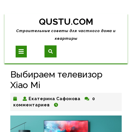
Skip
QUSTU.COM
to
content
Строительные советы для частного дома и
квартиры
Open
Button
Выбираем телевизор
Xiao Mi
Екатерина
Екатерина Сафонова
0
Сафонова
комментариев