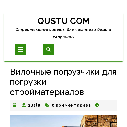
Skip
QUSTU.COM
to
content
Строительные советы для частного дома и
квартиры
Open
Button
Вилочные погрузчики для
погрузки
стройматериалов
qustu
qustu
0 комментариев