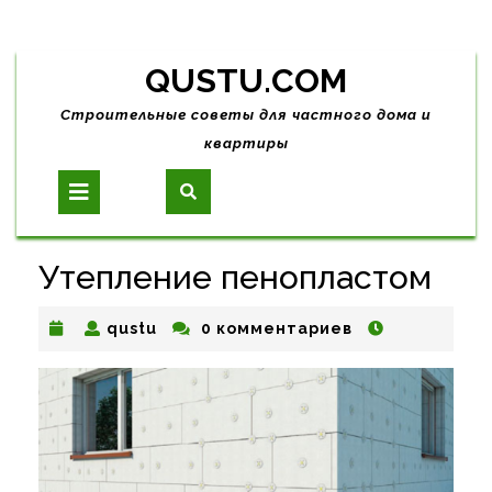
Skip
QUSTU.COM
to
content
Строительные советы для частного дома и
квартиры
Open
Button
Утепление пенопластом
qustu
qustu
0 комментариев