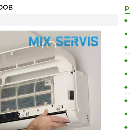
ров
Р