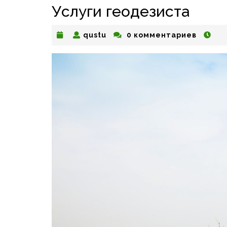
Услуги геодезиста
qustu
qustu
0 комментариев