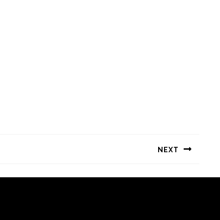
NEXT
Следующая
запись: