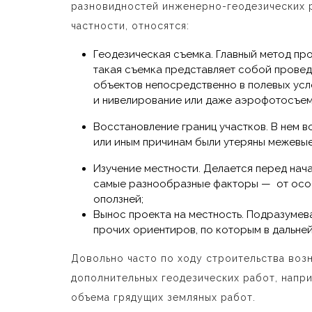
разновидностей инженерно-геодезических р
частности, относятся:
Геодезическая съемка. Главный метод пр
такая съемка представляет собой провед
объектов непосредственно в полевых усл
и нивелирование или даже аэрофотосъем
Восстановление границ участков. В нем во
или иным причинам были утеряны межевые
Изучение местности. Делается перед нач
самые разнообразные факторы
—
от осо
оползней;
Вынос проекта на местность. Подразумева
прочих ориентиров, по которым в дальне
Довольно часто по ходу строительства воз
дополнительных геодезических работ, нап
объема грядущих земляных работ.