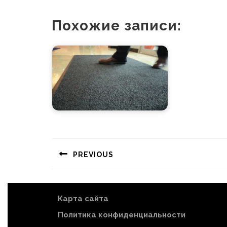
Похожие записи:
Навигация
по
PREVIOUS
записям
Предыдущая
запись:
Карта сайта
Политика конфиденциальности