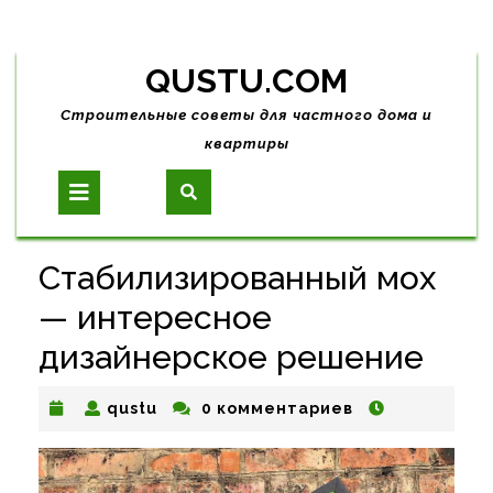
Skip
QUSTU.COM
to
content
Строительные советы для частного дома и
квартиры
Open
Button
Стабилизированный мох
— интересное
дизайнерское решение
qustu
qustu
0 комментариев