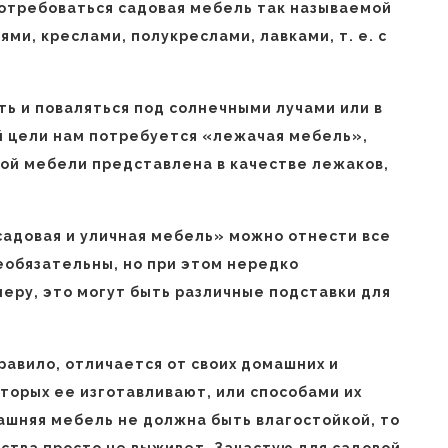
отребоваться садовая мебель так называемой
ми, креслами, полукреслами, лавками, т. е. с
ть и поваляться под солнечными лучами или в
ой цели нам потребуется «лежачая мебель»,
ной мебели представлена в качестве лежаков,
садовая и уличная мебель» можно отнести все
еобязательны, но при этом нередко
меру, это могут быть различные подставки для
правило, отличается от своих домашних и
торых ее изготавливают, или способами их
ашняя мебель не должна быть влагостойкой, то
йства просто не выживет. Зачастую для садовой