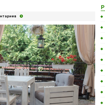
Р
нтариев