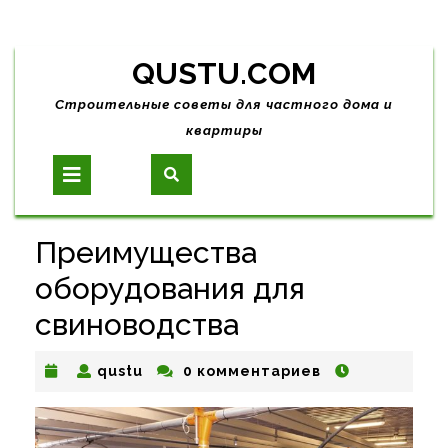
Skip
QUSTU.COM
to
content
Строительные советы для частного дома и
квартиры
Open
Button
Преимущества
оборудования для
свиноводства
qustu
qustu
0 комментариев