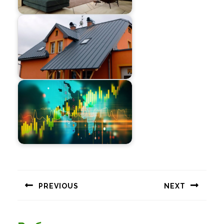
Навигация
по
PREVIOUS
NEXT
записям
Предыдущая
Следующая
запись:
запись: