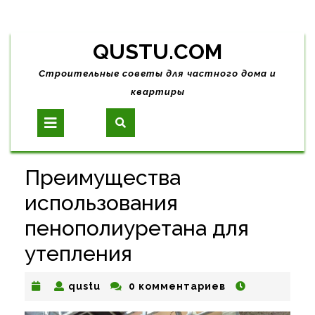
Skip
QUSTU.COM
to
content
Строительные советы для частного дома и
квартиры
Open
Button
Преимущества
использования
пенополиуретана для
утепления
qustu
qustu
0 комментариев