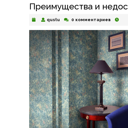
Преимущества и недос
qustu
qustu
0 комментариев