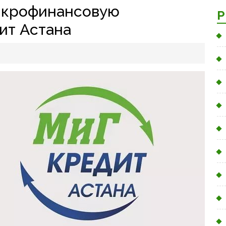
икрофинансовую
Р
ит Астана